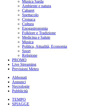
Musica Sarda
Ambiente e natura
Cabaret
Spettacolo
Cronaca
Cultura
Enogastronomia
Folklore e Tradizione
Medicina e Salute
Musica
Politica, Attualità, Economia
Sport
Religione
PROMO
Live Streaming
Previsioni Meteo
Abbonati
Annunci
Necrologie
Pubblicità
TEMPO
SPIAGGE