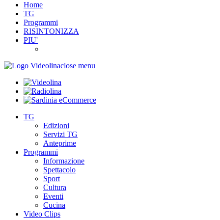
Home
TG
Programmi
RISINTONIZZA
PIU'
close menu
TG
Edizioni
Servizi TG
Anteprime
Programmi
Informazione
Spettacolo
Sport
Cultura
Eventi
Cucina
Video Clips