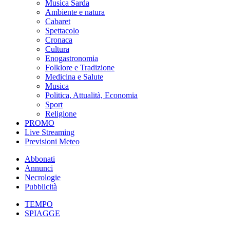
Musica Sarda
Ambiente e natura
Cabaret
Spettacolo
Cronaca
Cultura
Enogastronomia
Folklore e Tradizione
Medicina e Salute
Musica
Politica, Attualità, Economia
Sport
Religione
PROMO
Live Streaming
Previsioni Meteo
Abbonati
Annunci
Necrologie
Pubblicità
TEMPO
SPIAGGE