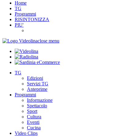
Home
TG
Programmi
RISINTONIZZA
PIU'
close menu
TG
Edizioni
Servizi TG
Anteprime
Programmi
Informazione
Spettacolo
Sport
Cultura
Eventi
Cucina
Video Clips