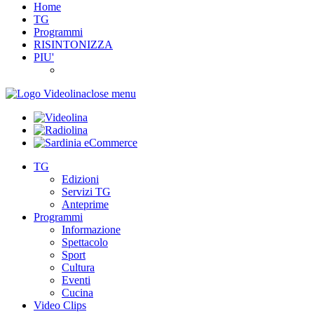
Home
TG
Programmi
RISINTONIZZA
PIU'
close menu
TG
Edizioni
Servizi TG
Anteprime
Programmi
Informazione
Spettacolo
Sport
Cultura
Eventi
Cucina
Video Clips