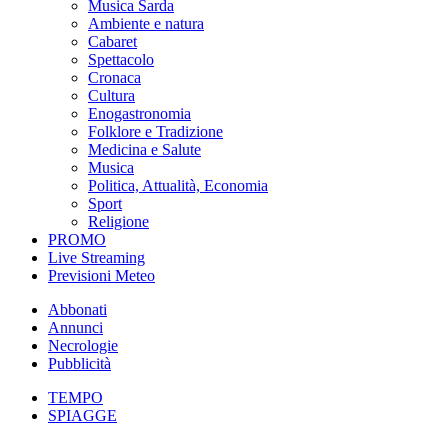
Musica Sarda
Ambiente e natura
Cabaret
Spettacolo
Cronaca
Cultura
Enogastronomia
Folklore e Tradizione
Medicina e Salute
Musica
Politica, Attualità, Economia
Sport
Religione
PROMO
Live Streaming
Previsioni Meteo
Abbonati
Annunci
Necrologie
Pubblicità
TEMPO
SPIAGGE