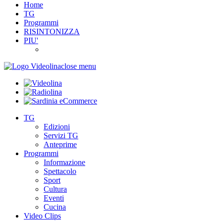
Home
TG
Programmi
RISINTONIZZA
PIU'
close menu
TG
Edizioni
Servizi TG
Anteprime
Programmi
Informazione
Spettacolo
Sport
Cultura
Eventi
Cucina
Video Clips