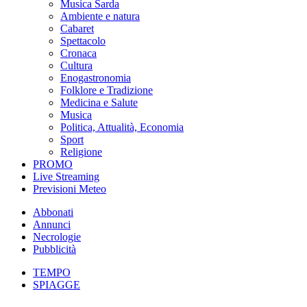
Musica Sarda
Ambiente e natura
Cabaret
Spettacolo
Cronaca
Cultura
Enogastronomia
Folklore e Tradizione
Medicina e Salute
Musica
Politica, Attualità, Economia
Sport
Religione
PROMO
Live Streaming
Previsioni Meteo
Abbonati
Annunci
Necrologie
Pubblicità
TEMPO
SPIAGGE