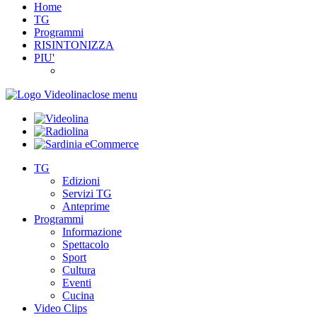
Home
TG
Programmi
RISINTONIZZA
PIU'
close menu
TG
Edizioni
Servizi TG
Anteprime
Programmi
Informazione
Spettacolo
Sport
Cultura
Eventi
Cucina
Video Clips