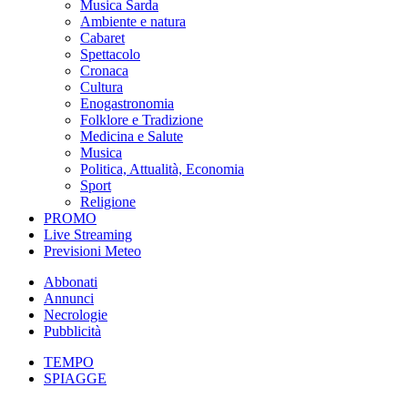
Musica Sarda
Ambiente e natura
Cabaret
Spettacolo
Cronaca
Cultura
Enogastronomia
Folklore e Tradizione
Medicina e Salute
Musica
Politica, Attualità, Economia
Sport
Religione
PROMO
Live Streaming
Previsioni Meteo
Abbonati
Annunci
Necrologie
Pubblicità
TEMPO
SPIAGGE