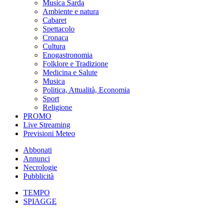
Musica Sarda
Ambiente e natura
Cabaret
Spettacolo
Cronaca
Cultura
Enogastronomia
Folklore e Tradizione
Medicina e Salute
Musica
Politica, Attualità, Economia
Sport
Religione
PROMO
Live Streaming
Previsioni Meteo
Abbonati
Annunci
Necrologie
Pubblicità
TEMPO
SPIAGGE