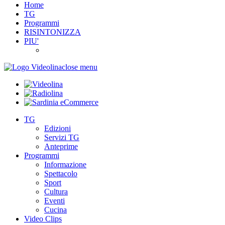
Home
TG
Programmi
RISINTONIZZA
PIU'
close menu
TG
Edizioni
Servizi TG
Anteprime
Programmi
Informazione
Spettacolo
Sport
Cultura
Eventi
Cucina
Video Clips