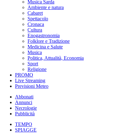
Musica Sarda
Ambiente e natura
Cabaret
Spettacolo
Cronaca
Cultura
Enogastronomia
Folklore e Tradizione
Medicina e Salute
Musica
Politica, Attualità, Economia
Sport
Religione
PROMO
Live Streaming
Previsioni Meteo
Abbonati
Annunci
Necrologie
Pubblicità
TEMPO
SPIAGGE