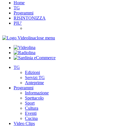
Home
TG
Programmi
RISINTONIZZA
PIU'
close menu
TG
Edizioni
Servizi TG
Anteprime
Programmi
Informazione
Spettacolo
Sport
Cultura
Eventi
Cucina
Video Clips