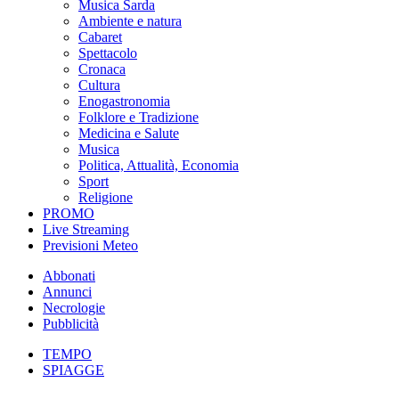
Musica Sarda
Ambiente e natura
Cabaret
Spettacolo
Cronaca
Cultura
Enogastronomia
Folklore e Tradizione
Medicina e Salute
Musica
Politica, Attualità, Economia
Sport
Religione
PROMO
Live Streaming
Previsioni Meteo
Abbonati
Annunci
Necrologie
Pubblicità
TEMPO
SPIAGGE