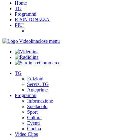
Home
TG
Programmi
RISINTONIZZA
PIU'
close menu
TG
Edizioni
Servizi TG
Anteprime
Programmi
Informazione
Spettacolo
Sport
Cultura
Eventi
Cucina
Video Clips