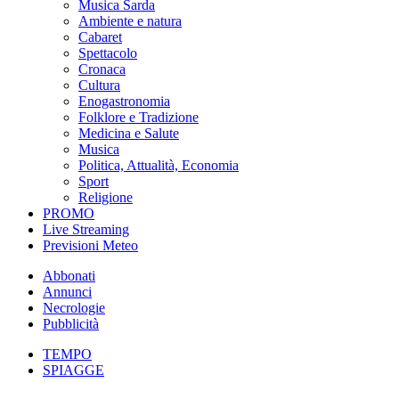
Musica Sarda
Ambiente e natura
Cabaret
Spettacolo
Cronaca
Cultura
Enogastronomia
Folklore e Tradizione
Medicina e Salute
Musica
Politica, Attualità, Economia
Sport
Religione
PROMO
Live Streaming
Previsioni Meteo
Abbonati
Annunci
Necrologie
Pubblicità
TEMPO
SPIAGGE