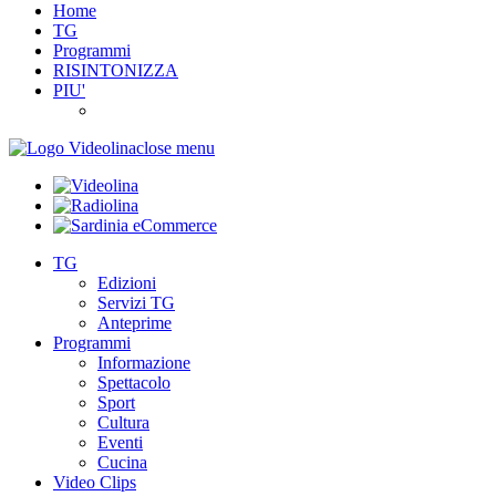
Home
TG
Programmi
RISINTONIZZA
PIU'
close menu
TG
Edizioni
Servizi TG
Anteprime
Programmi
Informazione
Spettacolo
Sport
Cultura
Eventi
Cucina
Video Clips