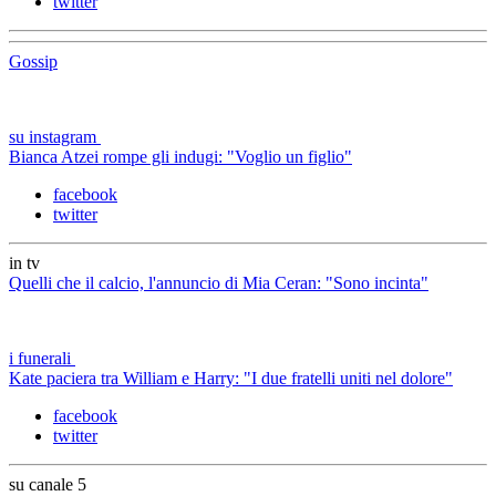
twitter
Gossip
su instagram
Bianca Atzei rompe gli indugi: "Voglio un figlio"
facebook
twitter
in tv
Quelli che il calcio, l'annuncio di Mia Ceran: "Sono incinta"
i funerali
Kate paciera tra William e Harry: "I due fratelli uniti nel dolore"
facebook
twitter
su canale 5