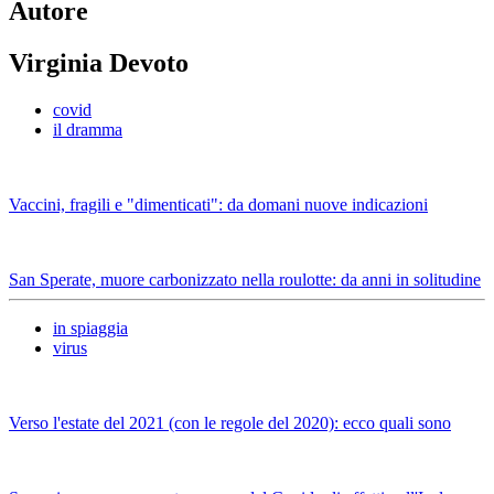
Autore
Virginia Devoto
covid
il dramma
Vaccini, fragili e "dimenticati": da domani nuove indicazioni
San Sperate, muore carbonizzato nella roulotte: da anni in solitudine
in spiaggia
virus
Verso l'estate del 2021 (con le regole del 2020): ecco quali sono