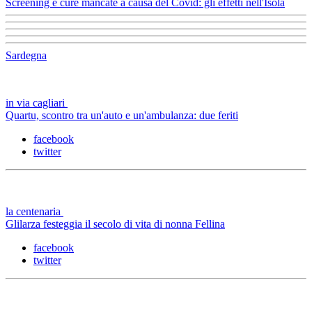
Screening e cure mancate a causa del Covid: gli effetti nell'Isola
Sardegna
in via cagliari
Quartu, scontro tra un'auto e un'ambulanza: due feriti
facebook
twitter
la centenaria
Glilarza festeggia il secolo di vita di nonna Fellina
facebook
twitter