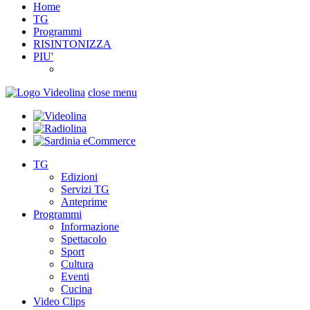
Home
TG
Programmi
RISINTONIZZA
PIU'
close menu
TG
Edizioni
Servizi TG
Anteprime
Programmi
Informazione
Spettacolo
Sport
Cultura
Eventi
Cucina
Video Clips