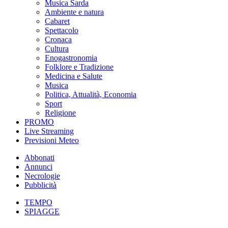
Musica Sarda
Ambiente e natura
Cabaret
Spettacolo
Cronaca
Cultura
Enogastronomia
Folklore e Tradizione
Medicina e Salute
Musica
Politica, Attualità, Economia
Sport
Religione
PROMO
Live Streaming
Previsioni Meteo
Abbonati
Annunci
Necrologie
Pubblicità
TEMPO
SPIAGGE