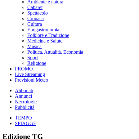
Ambiente e natura
Cabaret
Spettacolo
Cronaca
Cultura
Enogastronomia
Folklore e Tradizione
Medicina e Salute
Musica
Politica, Attualità, Economia
Sport
Religione
PROMO
Live Streaming
Previsioni Meteo
Abbonati
Annunci
Necrologie
Pubblicità
TEMPO
SPIAGGE
Edizione TG