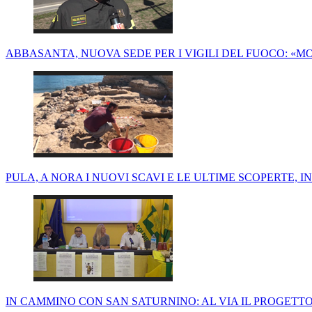
ABBASANTA, NUOVA SEDE PER I VIGILI DEL FUOCO: «MO
PULA, A NORA I NUOVI SCAVI E LE ULTIME SCOPERTE, IN 
IN CAMMINO CON SAN SATURNINO: AL VIA IL PROGETTO 