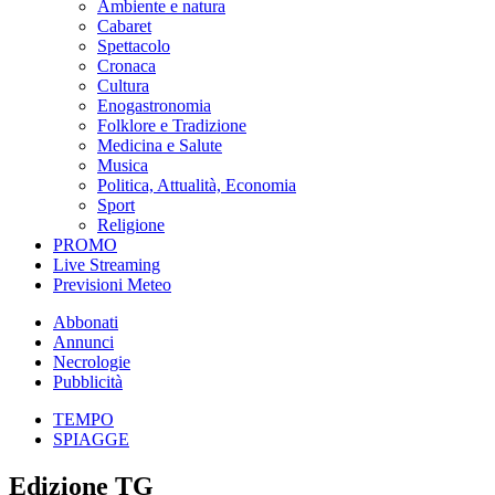
Ambiente e natura
Cabaret
Spettacolo
Cronaca
Cultura
Enogastronomia
Folklore e Tradizione
Medicina e Salute
Musica
Politica, Attualità, Economia
Sport
Religione
PROMO
Live Streaming
Previsioni Meteo
Abbonati
Annunci
Necrologie
Pubblicità
TEMPO
SPIAGGE
Edizione TG