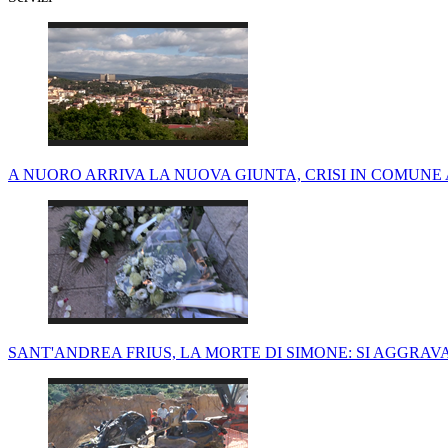
A NUORO ARRIVA LA NUOVA GIUNTA, CRISI IN COMUNE A
SANT'ANDREA FRIUS, LA MORTE DI SIMONE: SI AGGRAVA