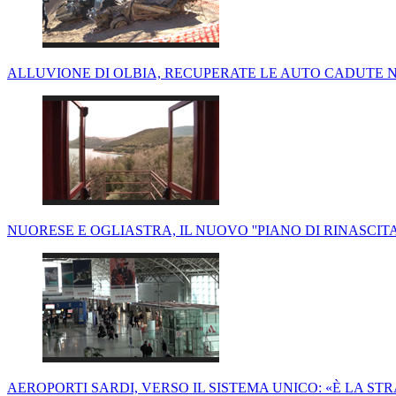
ALLUVIONE DI OLBIA, RECUPERATE LE AUTO CADUTE N
NUORESE E OGLIASTRA, IL NUOVO ''PIANO DI RINASCITA'
AEROPORTI SARDI, VERSO IL SISTEMA UNICO: «È LA STR