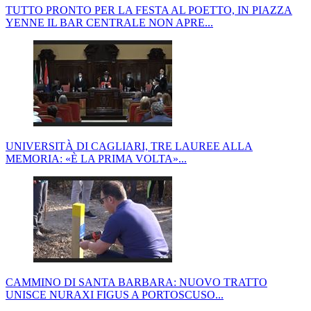
TUTTO PRONTO PER LA FESTA AL POETTO, IN PIAZZA
YENNE IL BAR CENTRALE NON APRE...
UNIVERSITÀ DI CAGLIARI, TRE LAUREE ALLA
MEMORIA: «È LA PRIMA VOLTA»...
CAMMINO DI SANTA BARBARA: NUOVO TRATTO
UNISCE NURAXI FIGUS A PORTOSCUSO...