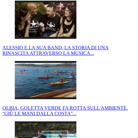
ALESSIO E LA SUA BAND, LA STORIA DI UNA
RINASCITA ATTRAVERSO LA MUSICA...
OLBIA, GOLETTA VERDE FA ROTTA SULL'AMBIENTE.
''GIÙ LE MANI DALLA COSTA''...