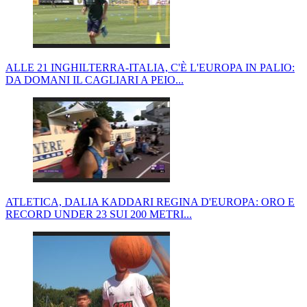
ALLE 21 INGHILTERRA-ITALIA, C'È L'EUROPA IN PALIO:
DA DOMANI IL CAGLIARI A PEIO...
ATLETICA, DALIA KADDARI REGINA D'EUROPA: ORO E
RECORD UNDER 23 SUI 200 METRI...