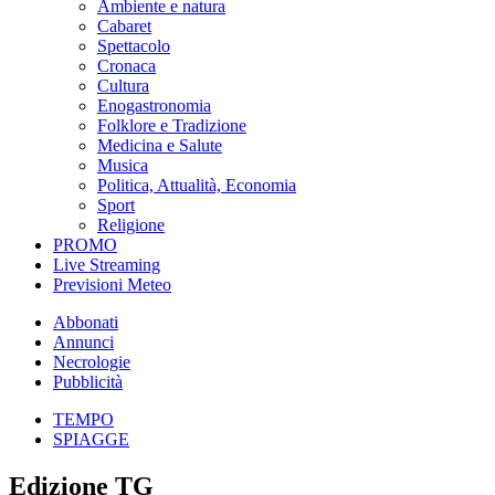
Ambiente e natura
Cabaret
Spettacolo
Cronaca
Cultura
Enogastronomia
Folklore e Tradizione
Medicina e Salute
Musica
Politica, Attualità, Economia
Sport
Religione
PROMO
Live Streaming
Previsioni Meteo
Abbonati
Annunci
Necrologie
Pubblicità
TEMPO
SPIAGGE
Edizione TG