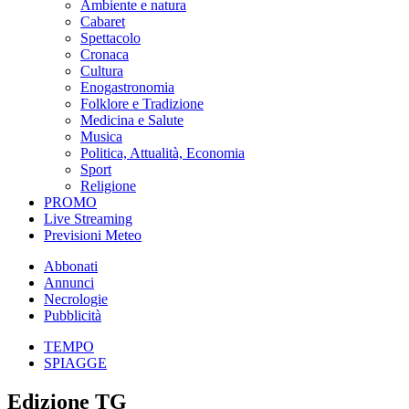
Ambiente e natura
Cabaret
Spettacolo
Cronaca
Cultura
Enogastronomia
Folklore e Tradizione
Medicina e Salute
Musica
Politica, Attualità, Economia
Sport
Religione
PROMO
Live Streaming
Previsioni Meteo
Abbonati
Annunci
Necrologie
Pubblicità
TEMPO
SPIAGGE
Edizione TG