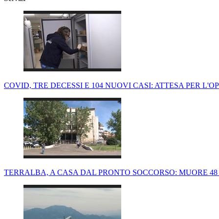
COVID, TRE DECESSI E 104 NUOVI CASI: ATTESA PER L'O
TERRALBA, A CASA DAL PRONTO SOCCORSO: MUORE 48 O