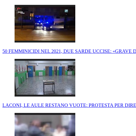
50 FEMMINICIDI NEL 2021, DUE SARDE UCCISE: «GRAVE D
LACONI, LE AULE RESTANO VUOTE: PROTESTA PER DIRE ''