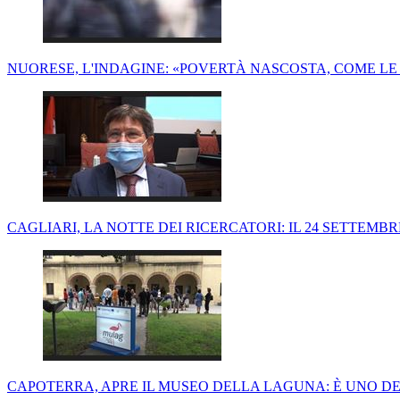
NUORESE, L'INDAGINE: «POVERTÀ NASCOSTA, COME LE 
CAGLIARI, LA NOTTE DEI RICERCATORI: IL 24 SETTEMBR
CAPOTERRA, APRE IL MUSEO DELLA LAGUNA: È UNO DEI