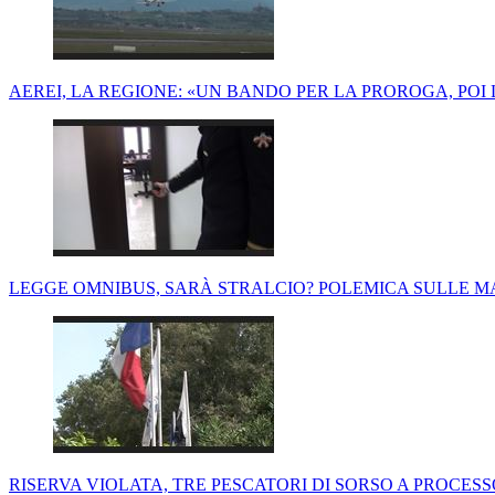
AEREI, LA REGIONE: «UN BANDO PER LA PROROGA, POI LA
LEGGE OMNIBUS, SARÀ STRALCIO? POLEMICA SULLE MAX
RISERVA VIOLATA, TRE PESCATORI DI SORSO A PROCESS