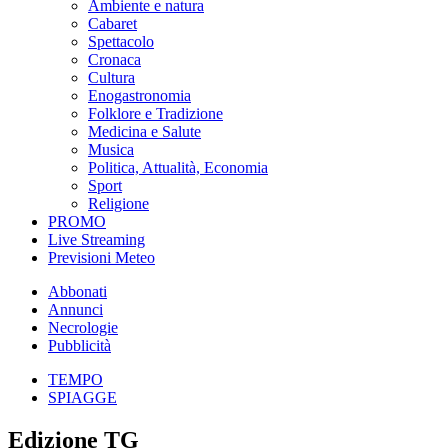
Ambiente e natura
Cabaret
Spettacolo
Cronaca
Cultura
Enogastronomia
Folklore e Tradizione
Medicina e Salute
Musica
Politica, Attualità, Economia
Sport
Religione
PROMO
Live Streaming
Previsioni Meteo
Abbonati
Annunci
Necrologie
Pubblicità
TEMPO
SPIAGGE
Edizione TG