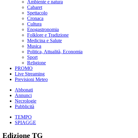
Ambiente e natura
Cabaret
Spettacolo
Cronaca
Cultura
Enogastronomia
Folklore e Tradizione
Medicina e Salute
Musica
Politica, Attualità, Economia
Sport
Religione
PROMO
Live Streaming
Previsioni Meteo
Abbonati
Annunci
Necrologie
Pubblicità
TEMPO
SPIAGGE
Edizione TG