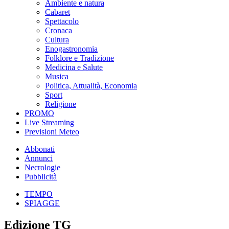
Ambiente e natura
Cabaret
Spettacolo
Cronaca
Cultura
Enogastronomia
Folklore e Tradizione
Medicina e Salute
Musica
Politica, Attualità, Economia
Sport
Religione
PROMO
Live Streaming
Previsioni Meteo
Abbonati
Annunci
Necrologie
Pubblicità
TEMPO
SPIAGGE
Edizione TG