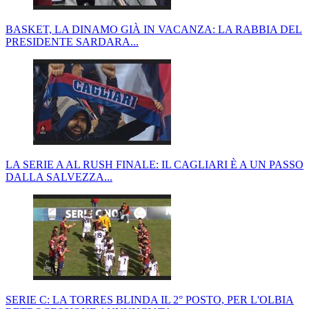
BASKET, LA DINAMO GIÀ IN VACANZA: LA RABBIA DEL
PRESIDENTE SARDARA...
LA SERIE A AL RUSH FINALE: IL CAGLIARI È A UN PASSO
DALLA SALVEZZA...
SERIE C: LA TORRES BLINDA IL 2° POSTO, PER L'OLBIA