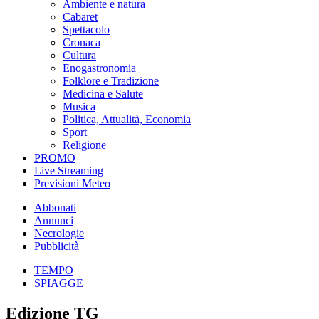
Ambiente e natura
Cabaret
Spettacolo
Cronaca
Cultura
Enogastronomia
Folklore e Tradizione
Medicina e Salute
Musica
Politica, Attualità, Economia
Sport
Religione
PROMO
Live Streaming
Previsioni Meteo
Abbonati
Annunci
Necrologie
Pubblicità
TEMPO
SPIAGGE
Edizione TG