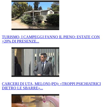
TURISMO, I CAMPEGGI FANNO IL PIENO: ESTATE CON
+20% DI PRESENZE...
CARCERI DI UTA, MELONI (PD): «TROPPI PSICHIATRICI
DIETRO LE SBARRE»...