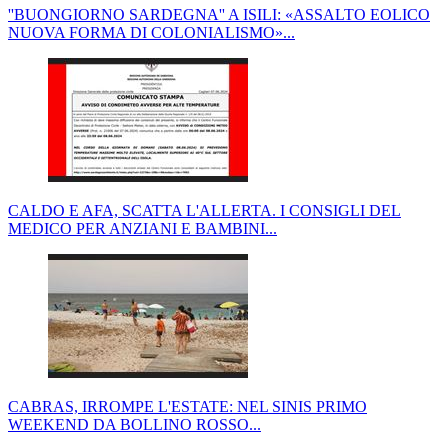
''BUONGIORNO SARDEGNA'' A ISILI: «ASSALTO EOLICO
NUOVA FORMA DI COLONIALISMO»...
CALDO E AFA, SCATTA L'ALLERTA. I CONSIGLI DEL
MEDICO PER ANZIANI E BAMBINI...
CABRAS, IRROMPE L'ESTATE: NEL SINIS PRIMO
WEEKEND DA BOLLINO ROSSO...