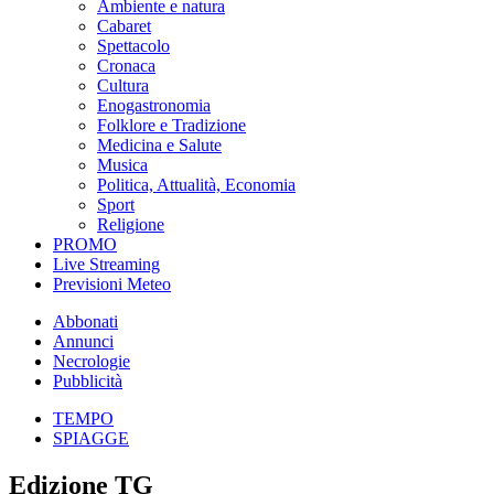
Ambiente e natura
Cabaret
Spettacolo
Cronaca
Cultura
Enogastronomia
Folklore e Tradizione
Medicina e Salute
Musica
Politica, Attualità, Economia
Sport
Religione
PROMO
Live Streaming
Previsioni Meteo
Abbonati
Annunci
Necrologie
Pubblicità
TEMPO
SPIAGGE
Edizione TG