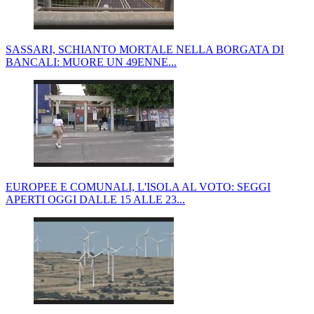
SASSARI, SCHIANTO MORTALE NELLA BORGATA DI
BANCALI: MUORE UN 49ENNE...
EUROPEE E COMUNALI, L'ISOLA AL VOTO: SEGGI
APERTI OGGI DALLE 15 ALLE 23...