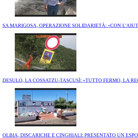
SA MARIGOSA, OPERAZIONE SOLIDARIETÀ: «CON L'AIUTO
DESULO, LA COSSATZU-TASCUSÌ: «TUTTO FERMO, LA RE
OLBIA, DISCARICHE E CINGHIALI: PRESENTATO UN ESPO