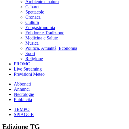
Ambiente e natura
Cabaret
Spettacolo
Cronaca
Cultura
Enogastronomia
Folklore e Tradizione
Medicina e Salute
Musica
Politica, Attualità, Economia
Sport
Religione
PROMO
Live Streaming
Previsioni Meteo
Abbonati
Annunci
Necrologie
Pubblicità
TEMPO
SPIAGGE
Edizione TG