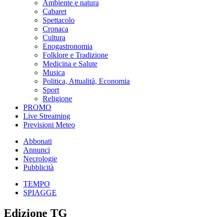
Ambiente e natura
Cabaret
Spettacolo
Cronaca
Cultura
Enogastronomia
Folklore e Tradizione
Medicina e Salute
Musica
Politica, Attualità, Economia
Sport
Religione
PROMO
Live Streaming
Previsioni Meteo
Abbonati
Annunci
Necrologie
Pubblicità
TEMPO
SPIAGGE
Edizione TG