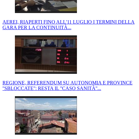
AEREI, RIAPERTI FINO ALL'11 LUGLIO I TERMINI DELLA
GARA PER LA CONTINUITÀ...
REGIONE, REFERENDUM SU AUTONOMIA E PROVINCE
''SBLOCCATE'': RESTA IL ''CASO SANITÀ''...