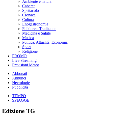
Ambiente e natura
Cabaret
Spettacolo
Cronaca
Cultura
Enogastronomia
Folklore e Tradizione
Medicina e Salute
Musica
Politica, Attualità, Economia
Sport
Religione
PROMO
Live Streaming
Previsioni Meteo
Abbonati
Annunci
Necrologie
Pubblicità
TEMPO
SPIAGGE
Edizione TG