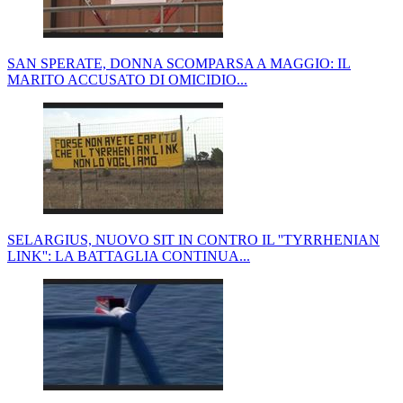
SAN SPERATE, DONNA SCOMPARSA A MAGGIO: IL
MARITO ACCUSATO DI OMICIDIO...
SELARGIUS, NUOVO SIT IN CONTRO IL ''TYRRHENIAN
LINK'': LA BATTAGLIA CONTINUA...