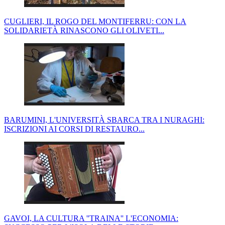
CUGLIERI, IL ROGO DEL MONTIFERRU: CON LA
SOLIDARIETÀ RINASCONO GLI OLIVETI...
BARUMINI, L'UNIVERSITÀ SBARCA TRA I NURAGHI:
ISCRIZIONI AI CORSI DI RESTAURO...
GAVOI, LA CULTURA ''TRAINA'' L'ECONOMIA: