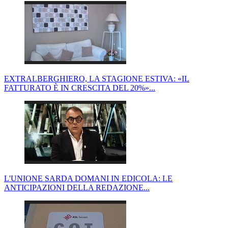
EXTRALBERGHIERO, LA STAGIONE ESTIVA: «IL
FATTURATO È IN CRESCITA DEL 20%»...
L'UNIONE SARDA DOMANI IN EDICOLA: LE
ANTICIPAZIONI DELLA REDAZIONE...