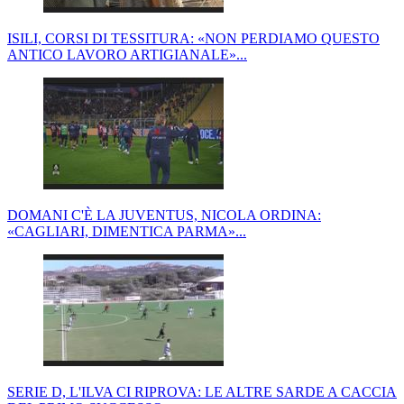
ISILI, CORSI DI TESSITURA: «NON PERDIAMO QUESTO
ANTICO LAVORO ARTIGIANALE»...
DOMANI C'È LA JUVENTUS, NICOLA ORDINA:
«CAGLIARI, DIMENTICA PARMA»...
SERIE D, L'ILVA CI RIPROVA: LE ALTRE SARDE A CACCIA