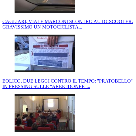
CAGLIARI, VIALE MARCONI SCONTRO AUTO-SCOOTER:
GRAVISSIMO UN MOTOCICLISTA...
EOLICO, DUE LEGGI CONTRO IL TEMPO: ''PRATOBELLO''
IN PRESSING SULLE ''AREE IDONEE''...