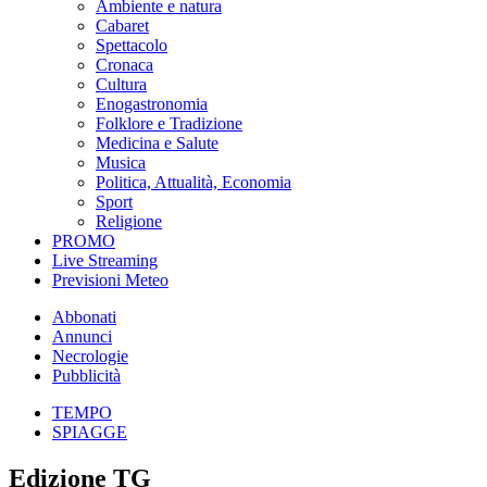
Ambiente e natura
Cabaret
Spettacolo
Cronaca
Cultura
Enogastronomia
Folklore e Tradizione
Medicina e Salute
Musica
Politica, Attualità, Economia
Sport
Religione
PROMO
Live Streaming
Previsioni Meteo
Abbonati
Annunci
Necrologie
Pubblicità
TEMPO
SPIAGGE
Edizione TG