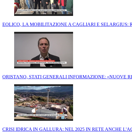
EOLICO, LA MOBILITAZIONE A CAGLIARI E SELARGIUS: R
ORISTANO, STATI GENERALI INFORMAZIONE: «NUOVE RE
CRISI IDRICA IN GALLURA: NEL 2025 IN RETE ANCHE L'