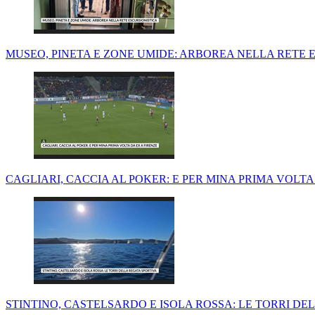
MUSEO, PINETA E ZONE UMIDE: ARBOREA NELLA RETE E
CAGLIARI, CACCIA AL POKER: E PER MINA PRIMA VOLTA 
STINTINO, CASTELSARDO E ISOLA ROSSA: LE TORRI DEL