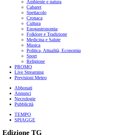
Ambiente e natura
Cabaret
Spettacolo
Cronaca
Cultura
Enogastronomia
Folklore e Tradizione
Medicina e Salute
Musica
Politica, Attualità, Economia
Sport
Religione
PROMO
Live Streaming
Previsioni Meteo
Abbonati
Annunci
Necrologie
Pubblicità
TEMPO
SPIAGGE
Edizione TG