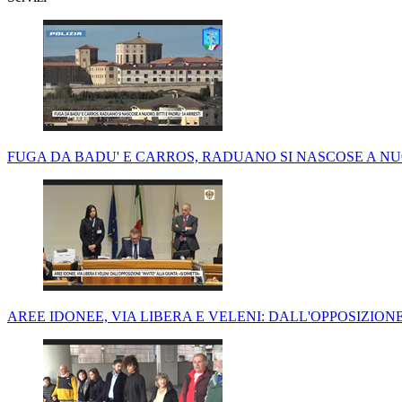
FUGA DA BADU' E CARROS, RADUANO SI NASCOSE A NUORO
AREE IDONEE, VIA LIBERA E VELENI: DALL'OPPOSIZIONE '