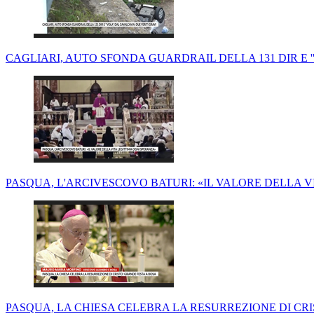
CAGLIARI, AUTO SFONDA GUARDRAIL DELLA 131 DIR E ''
PASQUA, L'ARCIVESCOVO BATURI: «IL VALORE DELLA VI
PASQUA, LA CHIESA CELEBRA LA RESURREZIONE DI CRIS