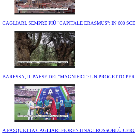
CAGLIARI, SEMPRE PIÙ ''CAPITALE ERASMUS'': IN 600 SC
BARESSA, IL PAESE DEI "MAGNIFICI": UN PROGETTO P
A PASQUETTA CAGLIARI-FIORENTINA: I ROSSOBLÙ CER