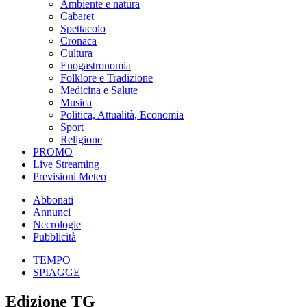
Ambiente e natura
Cabaret
Spettacolo
Cronaca
Cultura
Enogastronomia
Folklore e Tradizione
Medicina e Salute
Musica
Politica, Attualità, Economia
Sport
Religione
PROMO
Live Streaming
Previsioni Meteo
Abbonati
Annunci
Necrologie
Pubblicità
TEMPO
SPIAGGE
Edizione TG