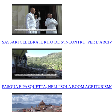
SASSARI CELEBRA IL RITO DE S’INCONTRU: PER L’ARCI
PASQUA E PASQUETTA, NELL'ISOLA BOOM AGRITURISMO