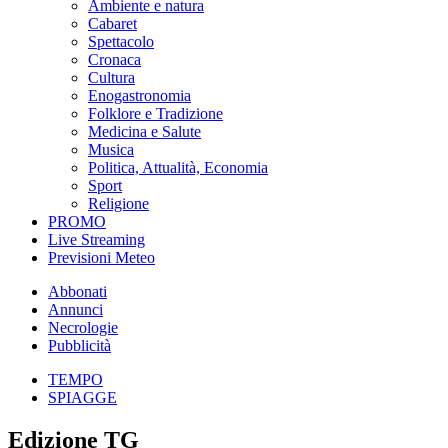
Ambiente e natura
Cabaret
Spettacolo
Cronaca
Cultura
Enogastronomia
Folklore e Tradizione
Medicina e Salute
Musica
Politica, Attualità, Economia
Sport
Religione
PROMO
Live Streaming
Previsioni Meteo
Abbonati
Annunci
Necrologie
Pubblicità
TEMPO
SPIAGGE
Edizione TG