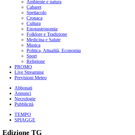
Ambiente e natura
Cabaret
Spettacolo
Cronaca
Cultura
Enogastronomia
Folklore e Tradizione
Medicina e Salute
Musica
Politica, Attualità, Economia
Sport
Religione
PROMO
Live Streaming
Previsioni Meteo
Abbonati
Annunci
Necrologie
Pubblicità
TEMPO
SPIAGGE
Edizione TG