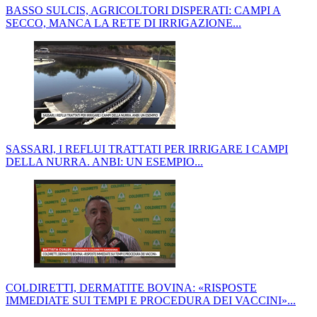
BASSO SULCIS, AGRICOLTORI DISPERATI: CAMPI A
SECCO, MANCA LA RETE DI IRRIGAZIONE...
SASSARI, I REFLUI TRATTATI PER IRRIGARE I CAMPI
DELLA NURRA. ANBI: UN ESEMPIO...
COLDIRETTI, DERMATITE BOVINA: «RISPOSTE
IMMEDIATE SUI TEMPI E PROCEDURA DEI VACCINI»...