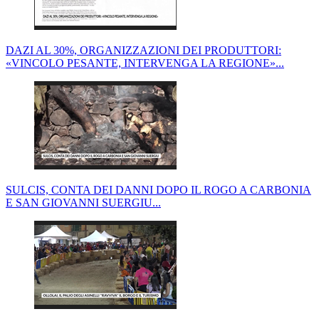
DAZI AL 30%, ORGANIZZAZIONI DEI PRODUTTORI:
«VINCOLO PESANTE, INTERVENGA LA REGIONE»...
SULCIS, CONTA DEI DANNI DOPO IL ROGO A CARBONIA
E SAN GIOVANNI SUERGIU...