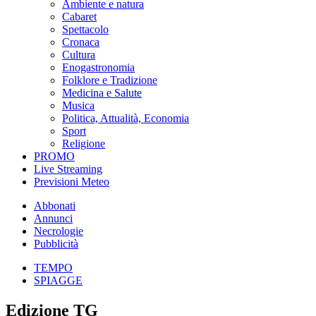
Ambiente e natura
Cabaret
Spettacolo
Cronaca
Cultura
Enogastronomia
Folklore e Tradizione
Medicina e Salute
Musica
Politica, Attualità, Economia
Sport
Religione
PROMO
Live Streaming
Previsioni Meteo
Abbonati
Annunci
Necrologie
Pubblicità
TEMPO
SPIAGGE
Edizione TG