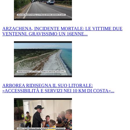
ARZACHENA, INCIDENTE MORTALE: LE VITTIME DUE
VENTENNI. GRAVISSIMO UN 16ENNE...
ARBOREA RIDISEGNA IL SUO LITORALE:
«ACCESSIBILITÀ E SERVIZI NEI 10 KM DI COSTA»...