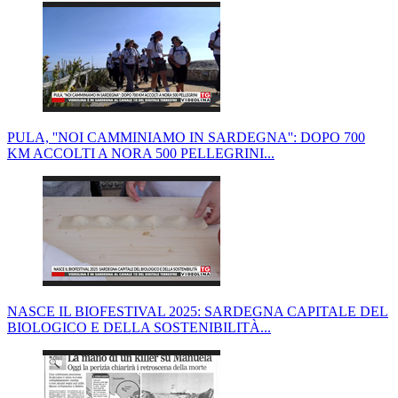
PULA, ''NOI CAMMINIAMO IN SARDEGNA'': DOPO 700
KM ACCOLTI A NORA 500 PELLEGRINI...
NASCE IL BIOFESTIVAL 2025: SARDEGNA CAPITALE DEL
BIOLOGICO E DELLA SOSTENIBILITÀ...