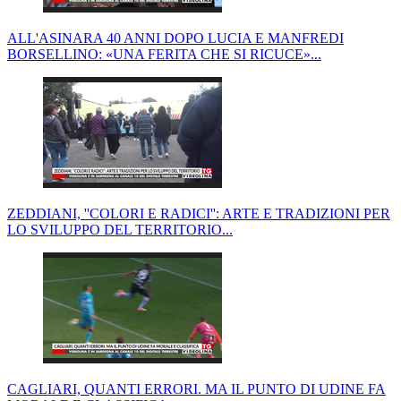
ALL'ASINARA 40 ANNI DOPO LUCIA E MANFREDI
BORSELLINO: «UNA FERITA CHE SI RICUCE»...
ZEDDIANI, ''COLORI E RADICI'': ARTE E TRADIZIONI PER
LO SVILUPPO DEL TERRITORIO...
CAGLIARI, QUANTI ERRORI. MA IL PUNTO DI UDINE FA