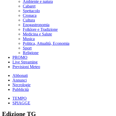
Ambiente e natura
Cabaret
Spettacolo
Cronaca
Cultura
Enogastronomia
Folklore e Tradizione
Medicina e Salute
Musica
Politica, Attualità, Economia
Sport
Religione
PROMO
Live Streaming
Previsioni Meteo
Abbonati
Annunci
Necrologie
Pubblicità
TEMPO
SPIAGGE
Edizione TG