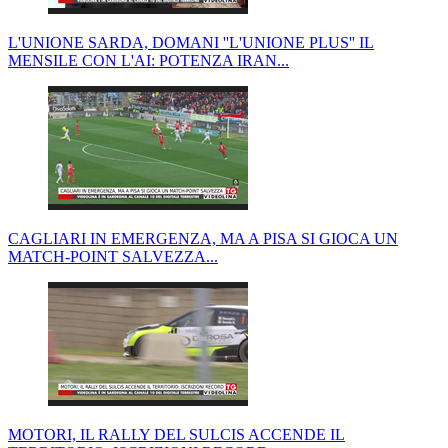
L'UNIONE SARDA, DOMANI ''L'UNIONE PLUS'' IL
MENSILE CON L'AI: POTENZA IRAN...
CAGLIARI IN EMERGENZA, MA A PISA SI GIOCA UN
MATCH-POINT SALVEZZA...
MOTORI, IL RALLY DEL SULCIS ACCENDE IL