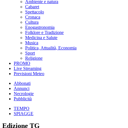
Ambiente e natura
Cabaret
Spettacolo
Cronaca
Cultura
Enogastronomia
Folklore e Tradizione
Medicina e Salute
Musica
Politica, Attualità, Economia
Sport
Religione
PROMO
Live Streaming
Previsioni Meteo
Abbonati
Annunci
Necrologie
Pubblicità
TEMPO
SPIAGGE
Edizione TG