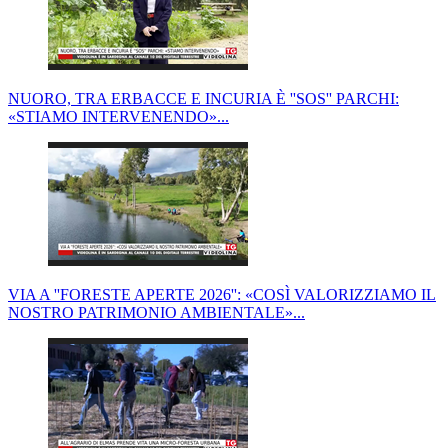
NUORO, TRA ERBACCE E INCURIA È ''SOS'' PARCHI:
«STIAMO INTERVENENDO»...
VIA A ''FORESTE APERTE 2026'': «COSÌ VALORIZZIAMO IL
NOSTRO PATRIMONIO AMBIENTALE»...