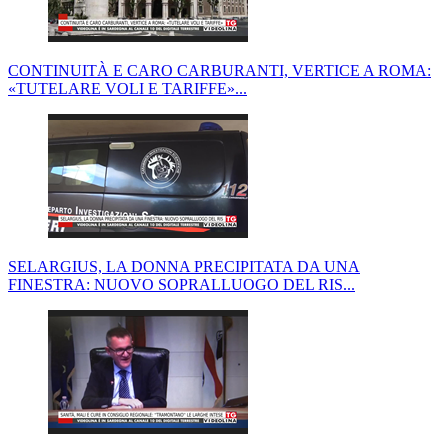
CONTINUITÀ E CARO CARBURANTI, VERTICE A ROMA:
«TUTELARE VOLI E TARIFFE»...
SELARGIUS, LA DONNA PRECIPITATA DA UNA
FINESTRA: NUOVO SOPRALLUOGO DEL RIS...