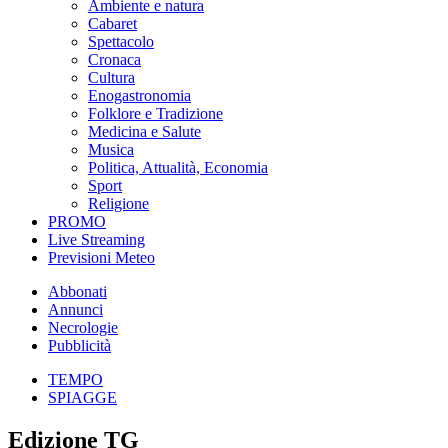
Ambiente e natura
Cabaret
Spettacolo
Cronaca
Cultura
Enogastronomia
Folklore e Tradizione
Medicina e Salute
Musica
Politica, Attualità, Economia
Sport
Religione
PROMO
Live Streaming
Previsioni Meteo
Abbonati
Annunci
Necrologie
Pubblicità
TEMPO
SPIAGGE
Edizione TG