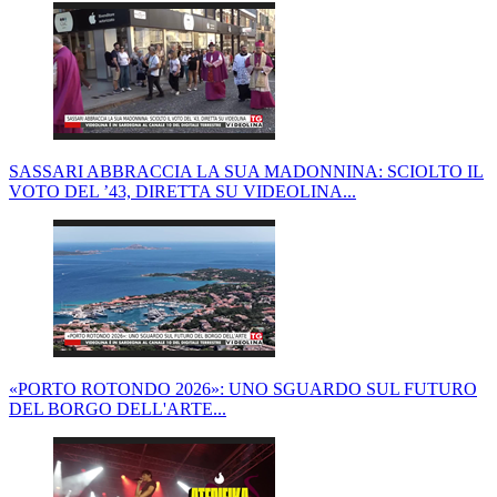
SASSARI ABBRACCIA LA SUA MADONNINA: SCIOLTO IL
VOTO DEL ’43, DIRETTA SU VIDEOLINA...
«PORTO ROTONDO 2026»: UNO SGUARDO SUL FUTURO
DEL BORGO DELL'ARTE...