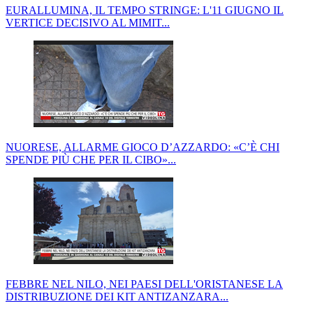
EURALLUMINA, IL TEMPO STRINGE: L'11 GIUGNO IL
VERTICE DECISIVO AL MIMIT...
NUORESE, ALLARME GIOCO D’AZZARDO: «C’È CHI
SPENDE PIÙ CHE PER IL CIBO»...
FEBBRE NEL NILO, NEI PAESI DELL'ORISTANESE LA
DISTRIBUZIONE DEI KIT ANTIZANZARA...