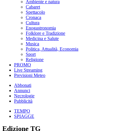
Ambiente e natura
Cabaret
Spettacolo
Cronaca
Cultura
Enogastronomia
Folklore e Tradizione
Medicina e Salute
Musica
Politica, Attualità, Economia
Sport
Religione
PROMO
Live Streaming
Previsioni Meteo
Abbonati
Annunci
Necrologie
Pubblicità
TEMPO
SPIAGGE
Edizione TG