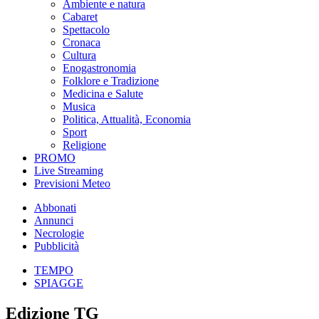
Ambiente e natura
Cabaret
Spettacolo
Cronaca
Cultura
Enogastronomia
Folklore e Tradizione
Medicina e Salute
Musica
Politica, Attualità, Economia
Sport
Religione
PROMO
Live Streaming
Previsioni Meteo
Abbonati
Annunci
Necrologie
Pubblicità
TEMPO
SPIAGGE
Edizione TG