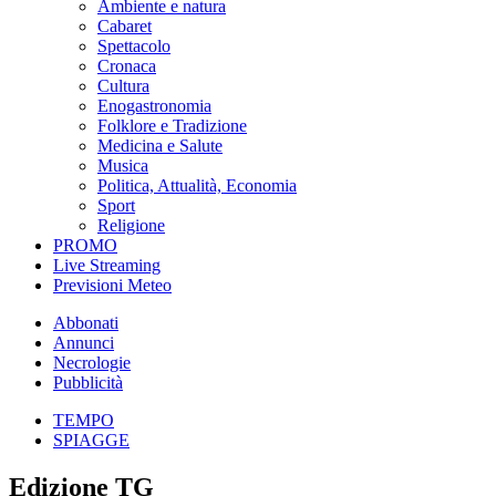
Ambiente e natura
Cabaret
Spettacolo
Cronaca
Cultura
Enogastronomia
Folklore e Tradizione
Medicina e Salute
Musica
Politica, Attualità, Economia
Sport
Religione
PROMO
Live Streaming
Previsioni Meteo
Abbonati
Annunci
Necrologie
Pubblicità
TEMPO
SPIAGGE
Edizione TG