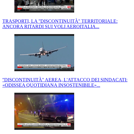
TRASPORTI, LA ''DISCONTINUITÀ'' TERRITORIALE:
ANCORA RITARDI SUI VOLI AEROITALIA...
''DISCONTINUITÀ'' AEREA, L'ATTACCO DEI SINDACATI:
«ODISSEA QUOTIDIANA INSOSTENIBILE»...