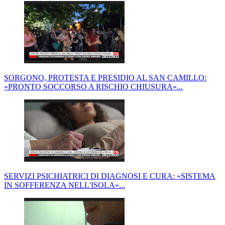
SORGONO, PROTESTA E PRESIDIO AL SAN CAMILLO:
«PRONTO SOCCORSO A RISCHIO CHIUSURA»...
SERVIZI PSICHIATRICI DI DIAGNOSI E CURA: «SISTEMA
IN SOFFERENZA NELL'ISOLA»...