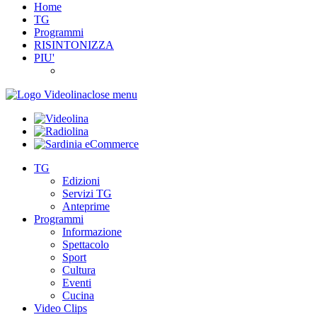
Home
TG
Programmi
RISINTONIZZA
PIU'
close menu
TG
Edizioni
Servizi TG
Anteprime
Programmi
Informazione
Spettacolo
Sport
Cultura
Eventi
Cucina
Video Clips