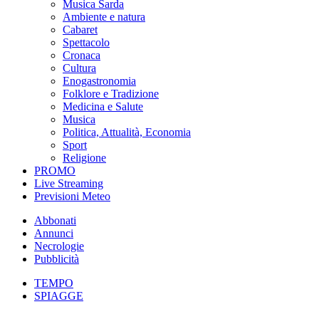
Musica Sarda
Ambiente e natura
Cabaret
Spettacolo
Cronaca
Cultura
Enogastronomia
Folklore e Tradizione
Medicina e Salute
Musica
Politica, Attualità, Economia
Sport
Religione
PROMO
Live Streaming
Previsioni Meteo
Abbonati
Annunci
Necrologie
Pubblicità
TEMPO
SPIAGGE