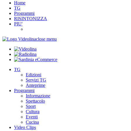
Home
TG
Programmi
RISINTONIZZA
PIU'
close menu
TG
Edizioni
Servizi TG
Anteprime
Programmi
Informazione
Spettacolo
Sport
Cultura
Eventi
Cucina
Video Clips