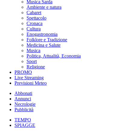
Musica Sarda
Ambiente e natura
Cabaret
Spettacolo
Cronaca
Cultura
Enogastronomia
Folklore e Tradizione
Medicina e Salute
Musica
Politica, Attualità, Economia
Sport
Religione
PROMO
Live Streaming
Previsioni Meteo
Abbonati
Annunci
Necrologie
Pubblicità
TEMPO
SPIAGGE