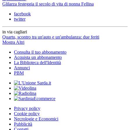
Glilarza festeggia il secolo di vita di nonna Fellina
facebook
twitter
in via cagliari
Quartu, scontro tra un'auto e un'ambulanza: due feriti
Mostra Altri
Consulta il tuo abbonamento
Acquista un abbonamento
La Biblioteca dell'Identità
Annunci
PBM
Privacy policy
Cookie policy
Necrologie e Economici
Pubblicità
Contatti