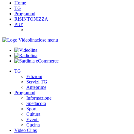
Home
TG
Programmi
RISINTONIZZA
PIU'
close menu
TG
Edizioni
Servizi TG
Anteprime
Programmi
Informazione
Spettacolo
Sport
Cultura
Eventi
Cucina
Video Clips