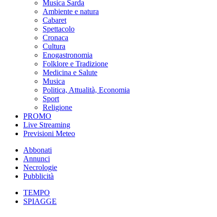
Musica Sarda
Ambiente e natura
Cabaret
Spettacolo
Cronaca
Cultura
Enogastronomia
Folklore e Tradizione
Medicina e Salute
Musica
Politica, Attualità, Economia
Sport
Religione
PROMO
Live Streaming
Previsioni Meteo
Abbonati
Annunci
Necrologie
Pubblicità
TEMPO
SPIAGGE