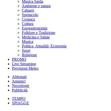
Musica Sarda
Ambiente e natura
Cabaret
Spettacolo
Cronaca
Cultura
Enogastronomia
Folklore e Tradizione
Medicina e Salute
Musica
Politica, Attualità, Economia
Sport
Religione
PROMO
Live Streaming
Previsioni Meteo
Abbonati
Annunci
Necrologie
Pubblicità
TEMPO
SPIAGGE