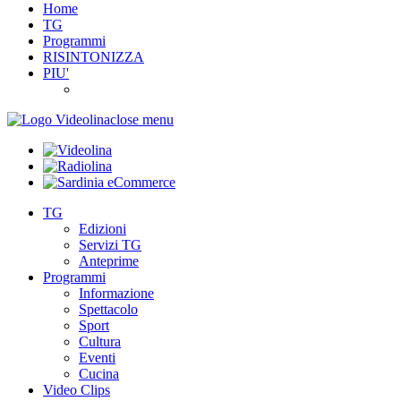
Home
TG
Programmi
RISINTONIZZA
PIU'
close menu
TG
Edizioni
Servizi TG
Anteprime
Programmi
Informazione
Spettacolo
Sport
Cultura
Eventi
Cucina
Video Clips