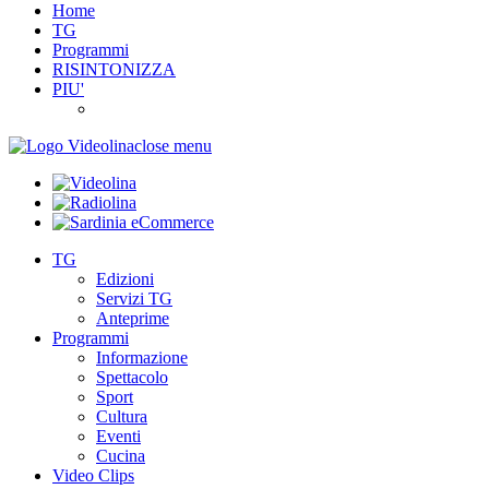
Home
TG
Programmi
RISINTONIZZA
PIU'
close menu
TG
Edizioni
Servizi TG
Anteprime
Programmi
Informazione
Spettacolo
Sport
Cultura
Eventi
Cucina
Video Clips