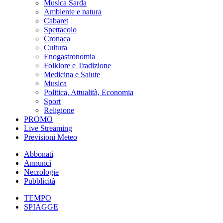
Musica Sarda
Ambiente e natura
Cabaret
Spettacolo
Cronaca
Cultura
Enogastronomia
Folklore e Tradizione
Medicina e Salute
Musica
Politica, Attualità, Economia
Sport
Religione
PROMO
Live Streaming
Previsioni Meteo
Abbonati
Annunci
Necrologie
Pubblicità
TEMPO
SPIAGGE