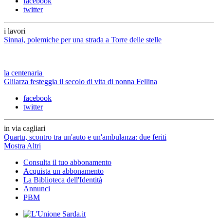
facebook
twitter
i lavori
Sinnai, polemiche per una strada a Torre delle stelle
la centenaria
Glilarza festeggia il secolo di vita di nonna Fellina
facebook
twitter
in via cagliari
Quartu, scontro tra un'auto e un'ambulanza: due feriti
Mostra Altri
Consulta il tuo abbonamento
Acquista un abbonamento
La Biblioteca dell'Identità
Annunci
PBM