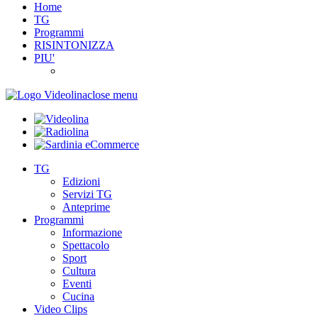
Home
TG
Programmi
RISINTONIZZA
PIU'
close menu
TG
Edizioni
Servizi TG
Anteprime
Programmi
Informazione
Spettacolo
Sport
Cultura
Eventi
Cucina
Video Clips