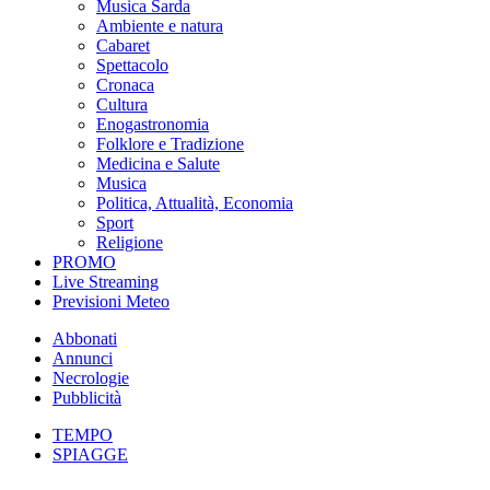
Musica Sarda
Ambiente e natura
Cabaret
Spettacolo
Cronaca
Cultura
Enogastronomia
Folklore e Tradizione
Medicina e Salute
Musica
Politica, Attualità, Economia
Sport
Religione
PROMO
Live Streaming
Previsioni Meteo
Abbonati
Annunci
Necrologie
Pubblicità
TEMPO
SPIAGGE