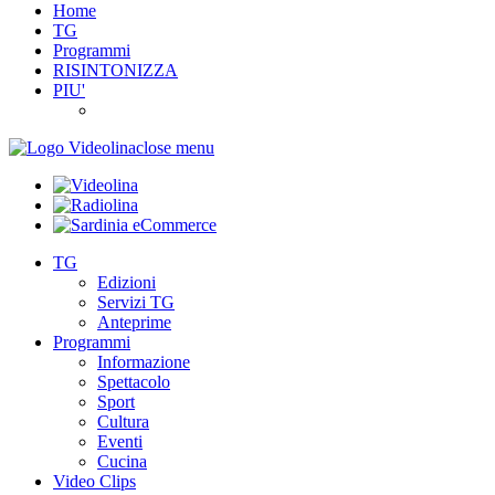
Home
TG
Programmi
RISINTONIZZA
PIU'
close menu
TG
Edizioni
Servizi TG
Anteprime
Programmi
Informazione
Spettacolo
Sport
Cultura
Eventi
Cucina
Video Clips