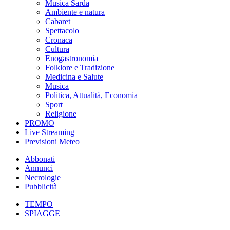
Musica Sarda
Ambiente e natura
Cabaret
Spettacolo
Cronaca
Cultura
Enogastronomia
Folklore e Tradizione
Medicina e Salute
Musica
Politica, Attualità, Economia
Sport
Religione
PROMO
Live Streaming
Previsioni Meteo
Abbonati
Annunci
Necrologie
Pubblicità
TEMPO
SPIAGGE