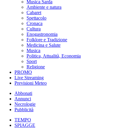
Musica Sarda
Ambiente e natura
Cabaret
Spettacolo
Cronaca
Cultura
Enogastronomia
Folklore e Tradizione
Medicina e Salute
Musica
Politica, Attualità, Economia
Sport
Religione
PROMO
Live Streaming
Previsioni Meteo
Abbonati
Annunci
Necrologie
Pubblicità
TEMPO
SPIAGGE