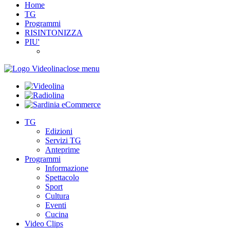
Home
TG
Programmi
RISINTONIZZA
PIU'
close menu
TG
Edizioni
Servizi TG
Anteprime
Programmi
Informazione
Spettacolo
Sport
Cultura
Eventi
Cucina
Video Clips