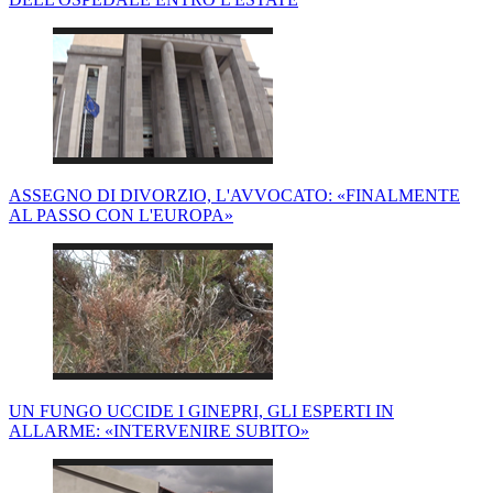
ASSEGNO DI DIVORZIO, L'AVVOCATO: «FINALMENTE
AL PASSO CON L'EUROPA»
UN FUNGO UCCIDE I GINEPRI, GLI ESPERTI IN
ALLARME: «INTERVENIRE SUBITO»