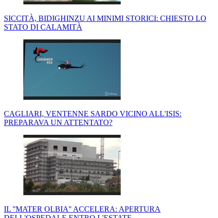
SICCITÀ, BIDIGHINZU AI MINIMI STORICI: CHIESTO LO
STATO DI CALAMITÀ
CAGLIARI, VENTENNE SARDO VICINO ALL'ISIS:
PREPARAVA UN ATTENTATO?
IL ''MATER OLBIA'' ACCELERA: APERTURA
DELL'OSPEDALE ENTRO L'ESTATE