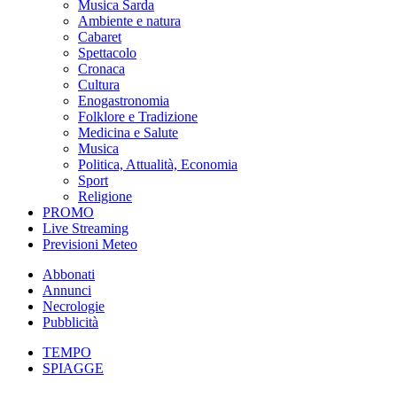
Musica Sarda
Ambiente e natura
Cabaret
Spettacolo
Cronaca
Cultura
Enogastronomia
Folklore e Tradizione
Medicina e Salute
Musica
Politica, Attualità, Economia
Sport
Religione
PROMO
Live Streaming
Previsioni Meteo
Abbonati
Annunci
Necrologie
Pubblicità
TEMPO
SPIAGGE