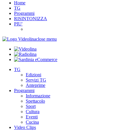
Home
TG
Programmi
RISINTONIZZA
PIU'
close menu
TG
Edizioni
Servizi TG
Anteprime
Programmi
Informazione
Spettacolo
Sport
Cultura
Eventi
Cucina
Video Clips