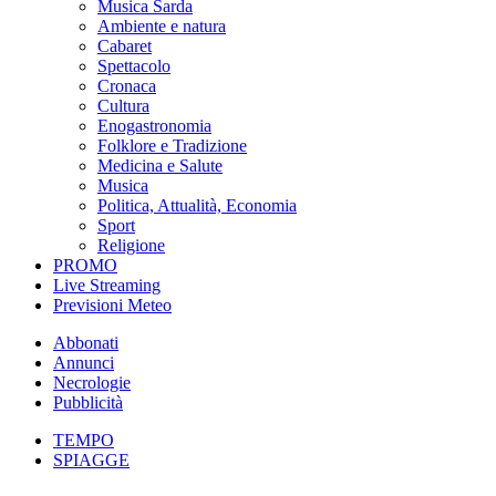
Musica Sarda
Ambiente e natura
Cabaret
Spettacolo
Cronaca
Cultura
Enogastronomia
Folklore e Tradizione
Medicina e Salute
Musica
Politica, Attualità, Economia
Sport
Religione
PROMO
Live Streaming
Previsioni Meteo
Abbonati
Annunci
Necrologie
Pubblicità
TEMPO
SPIAGGE