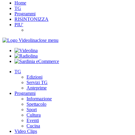
Home
TG
Programmi
RISINTONIZZA
PIU'
close menu
TG
Edizioni
Servizi TG
Anteprime
Programmi
Informazione
Spettacolo
Sport
Cultura
Eventi
Cucina
Video Clips