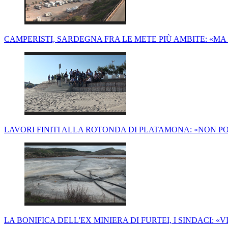
CAMPERISTI, SARDEGNA FRA LE METE PIÙ AMBITE: «MA
LAVORI FINITI ALLA ROTONDA DI PLATAMONA: «NON 
LA BONIFICA DELL'EX MINIERA DI FURTEI, I SINDACI: «