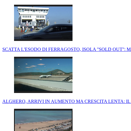
SCATTA L'ESODO DI FERRAGOSTO, ISOLA ''SOLD OUT'':
ALGHERO, ARRIVI IN AUMENTO MA CRESCITA LENTA: IL