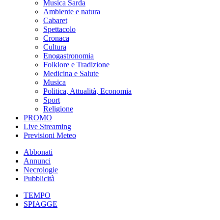
Musica Sarda
Ambiente e natura
Cabaret
Spettacolo
Cronaca
Cultura
Enogastronomia
Folklore e Tradizione
Medicina e Salute
Musica
Politica, Attualità, Economia
Sport
Religione
PROMO
Live Streaming
Previsioni Meteo
Abbonati
Annunci
Necrologie
Pubblicità
TEMPO
SPIAGGE