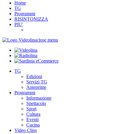
Home
TG
Programmi
RISINTONIZZA
PIU'
close menu
TG
Edizioni
Servizi TG
Anteprime
Programmi
Informazione
Spettacolo
Sport
Cultura
Eventi
Cucina
Video Clips