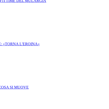
 VITTIME DEL MULARGIA
: «TORNA L'EROINA»
COSA SI MUOVE