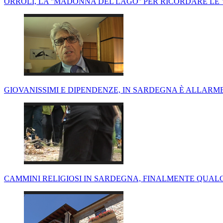
ORROLI, LA ''MADONNA DEL LAGO'' PER RICORDARE LE
GIOVANISSIMI E DIPENDENZE, IN SARDEGNA È ALLARME
CAMMINI RELIGIOSI IN SARDEGNA, FINALMENTE QUAL