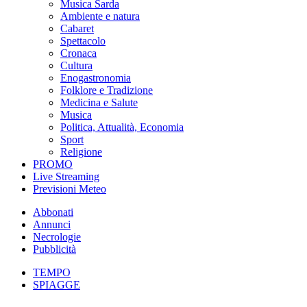
Musica Sarda
Ambiente e natura
Cabaret
Spettacolo
Cronaca
Cultura
Enogastronomia
Folklore e Tradizione
Medicina e Salute
Musica
Politica, Attualità, Economia
Sport
Religione
PROMO
Live Streaming
Previsioni Meteo
Abbonati
Annunci
Necrologie
Pubblicità
TEMPO
SPIAGGE