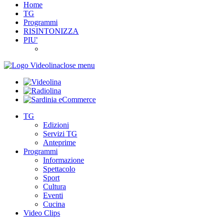
Home
TG
Programmi
RISINTONIZZA
PIU'
close menu
TG
Edizioni
Servizi TG
Anteprime
Programmi
Informazione
Spettacolo
Sport
Cultura
Eventi
Cucina
Video Clips