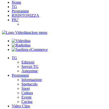
Home
TG
Programmi
RISINTONIZZA
PIU'
close menu
TG
Edizioni
Servizi TG
Anteprime
Programmi
Informazione
Spettacolo
Sport
Cultura
Eventi
Cucina
Video Clips