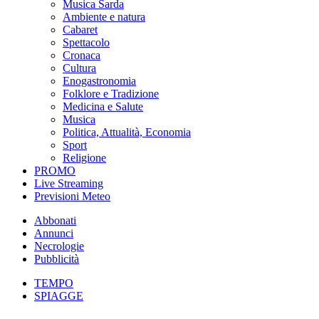
Musica Sarda
Ambiente e natura
Cabaret
Spettacolo
Cronaca
Cultura
Enogastronomia
Folklore e Tradizione
Medicina e Salute
Musica
Politica, Attualità, Economia
Sport
Religione
PROMO
Live Streaming
Previsioni Meteo
Abbonati
Annunci
Necrologie
Pubblicità
TEMPO
SPIAGGE