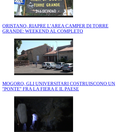
ORISTANO, RIAPRE L’AREA CAMPER DI TORRE
GRANDE: WEEKEND AL COMPLETO
MOGORO, GLI UNIVERSITARI COSTRUISCONO UN
''PONTE'' FRA LA FIERA E IL PAESE