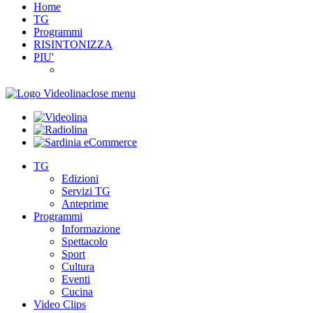
Home
TG
Programmi
RISINTONIZZA
PIU'
close menu
TG
Edizioni
Servizi TG
Anteprime
Programmi
Informazione
Spettacolo
Sport
Cultura
Eventi
Cucina
Video Clips