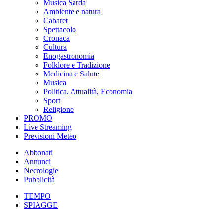
Musica Sarda
Ambiente e natura
Cabaret
Spettacolo
Cronaca
Cultura
Enogastronomia
Folklore e Tradizione
Medicina e Salute
Musica
Politica, Attualità, Economia
Sport
Religione
PROMO
Live Streaming
Previsioni Meteo
Abbonati
Annunci
Necrologie
Pubblicità
TEMPO
SPIAGGE