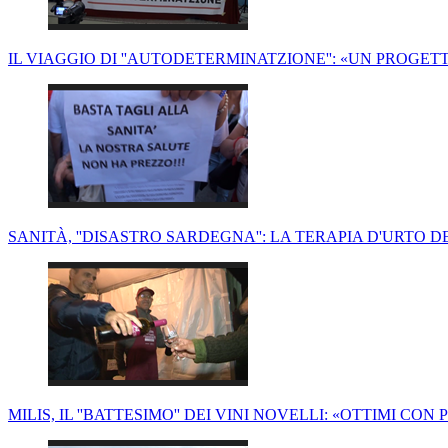
IL VIAGGIO DI ''AUTODETERMINATZIONE'': «UN PROG
SANITÀ, ''DISASTRO SARDEGNA'': LA TERAPIA D'URTO D
MILIS, IL ''BATTESIMO'' DEI VINI NOVELLI: «OTTIMI CO